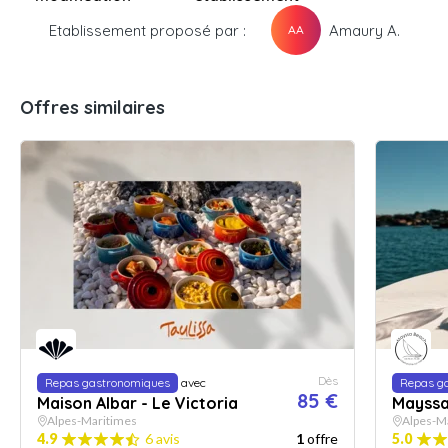
Etablissement proposé par :
Amaury A.
AA
Offres similaires
Dès
Repas gastronomiques
avec
Repas g
85 €
Maison Albar - Le Victoria
Mayssa
Alpes-Maritimes
Alpes-M
4.9
6 avis
1
offre
5.0