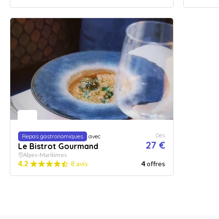
Dès
Repas gastronomiques
avec
27 €
Le Bistrot Gourmand
Alpes-Maritimes
4.2
8 avis
4
offres