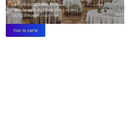
Le Restaurant des Rois
5 boulevard du Maréchal-Leclerc
06310 Beaulieu-sur-Mer
Voir la carte