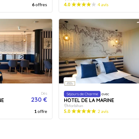
6
offres
4.0
4 avis
Dès
Séjours de Charme
avec
230 €
NE
HOTEL DE LA MARINE
Morbihan
1
offre
5.0
2 avis