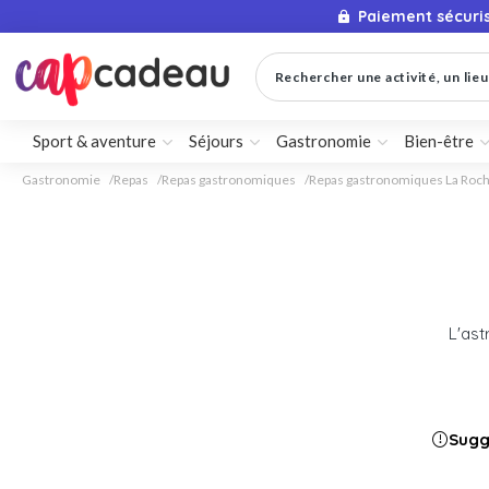
Paiement sécuri
Rechercher une activité, un lieu 
Sport & aventure
Séjours
Gastronomie
Bien-être
Gastronomie
Repas
Repas gastronomiques
Repas gastronomiques La Roch
L'as
Sugg