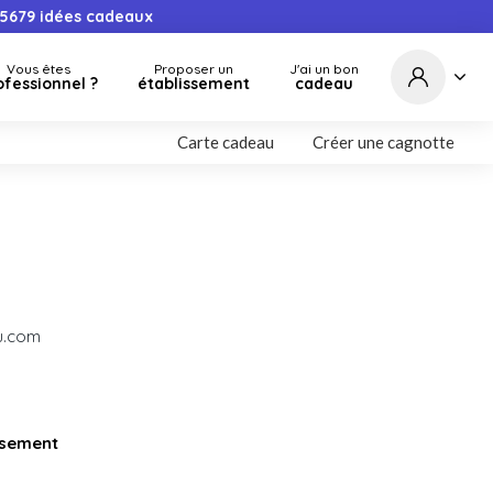
5679
idées cadeaux
Vous êtes
Proposer un
J'ai un bon
ofessionnel ?
établissement
cadeau
Carte cadeau
Créer une cagnotte
u.com
issement