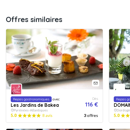
Offres similaires
Dès
Repas gastronomiques
avec
Repas g
116 €
Les Jardins de Bakea
DOMAIN
Pyrénées-Atlantiques
Dordog
5.0
8 avis
3
offres
5.0