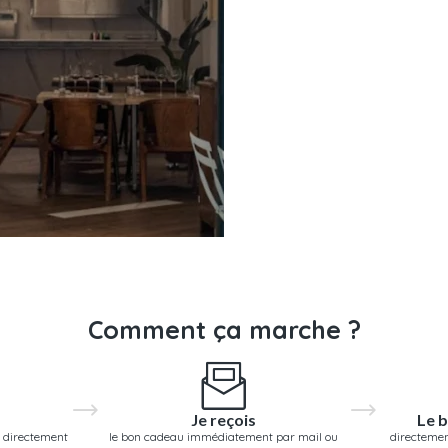
Comment ça marche ?
Je reçois
Le b
 directement
le bon cadeau immédiatement par mail ou
directemen