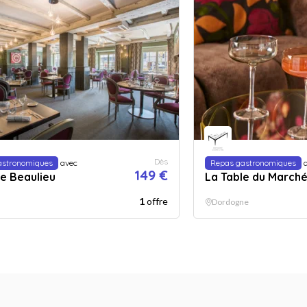
Dès
astronomiques
avec
Repas gastronomiques
a
149 €
Le Beaulieu
La Table du March
1
offre
Dordogne