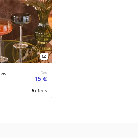
Dès
vec
15 €
é
5
offres