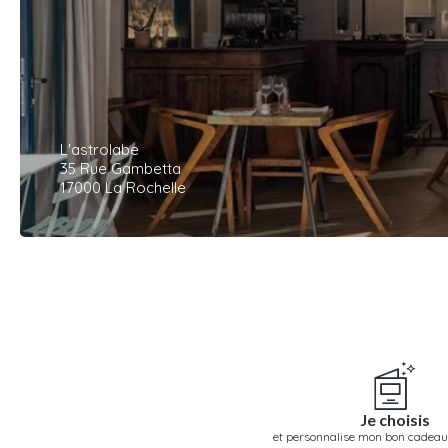
L'astrolabe
35 Rue Gambetta
17000 La Rochelle
Je choisis
et personnalise mon bon cadeau