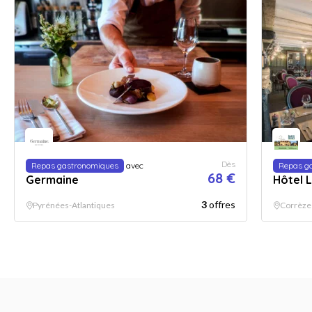
Dès
Repas gastronomiques
avec
Repas g
68 €
Germaine
Hôtel 
3
offres
Pyrénées-Atlantiques
Corrèze