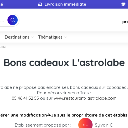
sé
Livraison immédiate
...
pr
Destinations
Thématiques
elle
Bons cadeaux L'astrolabe
trolabe ne propose pas encore ses bons cadeaux sur capcadea
Pour découvrir ses offres :
05 46 41 52 55
ou sur
www.restaurant-lastrolabe.com
érer une modification
Je suis le propriétaire de cet établ
Etablissement proposé par :
Sylvain C.
SC