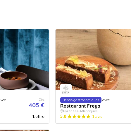
Dès
vec
Repas gastronomiques
avec
405 €
Restaurant Freya
Pyrénées-Atlantiques
1
offre
5.0
1 avis