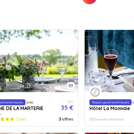
Dès
astronomiques
avec
Repas gastronomiques
a
35 €
E DE LA MARTERIE
Hôtel La Monnaie
ne
1 avis
3
offres
Charente-Maritime