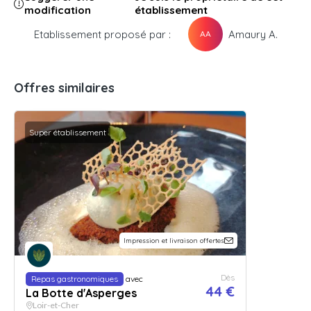
modification
établissement
Etablissement proposé par :
Amaury A.
AA
Offres similaires
Super établissement
Impression et livraison offertes
Dès
Repas gastronomiques
avec
44 €
La Botte d'Asperges
Loir-et-Cher