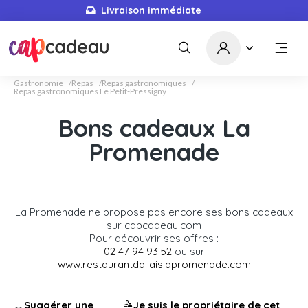
Livraison immédiate
Gastronomie
Repas
Repas gastronomiques
Repas gastronomiques Le Petit-Pressigny
Bons cadeaux La
Promenade
La Promenade ne propose pas encore ses bons cadeaux
sur capcadeau.com
Pour découvrir ses offres :
02 47 94 93 52
ou sur
www.restaurantdallaislapromenade.com
Suggérer une
Je suis le propriétaire de cet