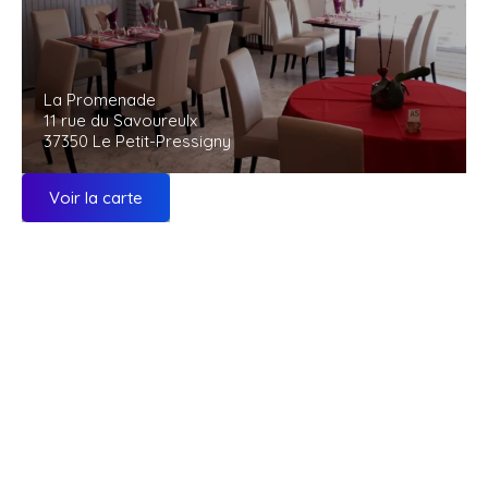
La Promenade
11 rue du Savoureulx
37350 Le Petit-Pressigny
Voir la carte