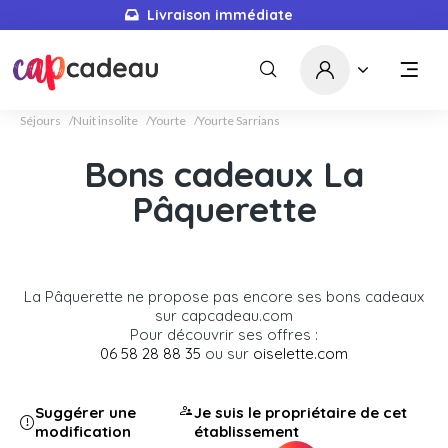
Livraison immédiate
Séjours
Nuit insolite
Yourte
Yourte Sarrians
Bons cadeaux La
Pâquerette
La Pâquerette ne propose pas encore ses bons cadeaux
sur capcadeau.com
Pour découvrir ses offres :
06 58 28 88 35
ou sur
oiselette.com
Suggérer une
Je suis le propriétaire de cet
modification
établissement