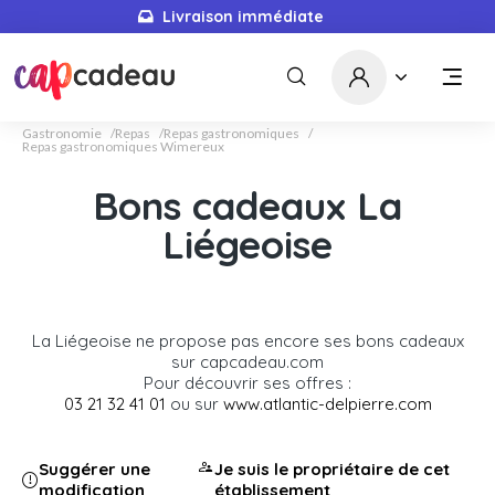
Livraison immédiate
Gastronomie
Repas
Repas gastronomiques
Repas gastronomiques Wimereux
Bons cadeaux La
Liégeoise
La Liégeoise ne propose pas encore ses bons cadeaux
sur capcadeau.com
Pour découvrir ses offres :
03 21 32 41 01
ou sur
www.atlantic-delpierre.com
Suggérer une
Je suis le propriétaire de cet
modification
établissement