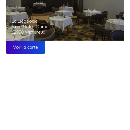
La Liégeoise
6 rue Notre-Dame
62930 Wimereux
Voir la carte