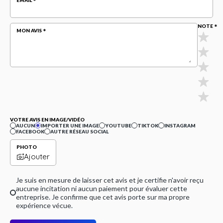
EMAIL
NOTE
MON AVIS
VOTRE AVIS EN IMAGE/VIDÉO
AUCUN
IMPORTER UNE IMAGE
YOUTUBE
TIKTOK
INSTAGRAM
FACEBOOK
AUTRE RÉSEAU SOCIAL
PHOTO
Ajouter
Je suis en mesure de laisser cet avis et je certifie n'avoir reçu
aucune incitation ni aucun paiement pour évaluer cette
entreprise. Je confirme que cet avis porte sur ma propre
expérience vécue.