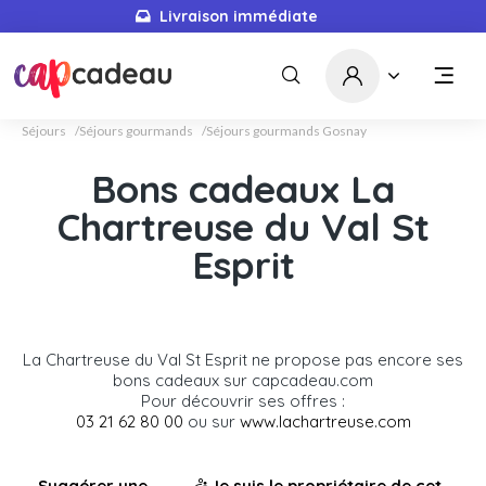
Livraison immédiate
Séjours
Séjours gourmands
Séjours gourmands Gosnay
Bons cadeaux La
Chartreuse du Val St
Esprit
La Chartreuse du Val St Esprit ne propose pas encore ses
bons cadeaux sur capcadeau.com
Pour découvrir ses offres :
03 21 62 80 00
ou sur
www.lachartreuse.com
Suggérer une
Je suis le propriétaire de cet