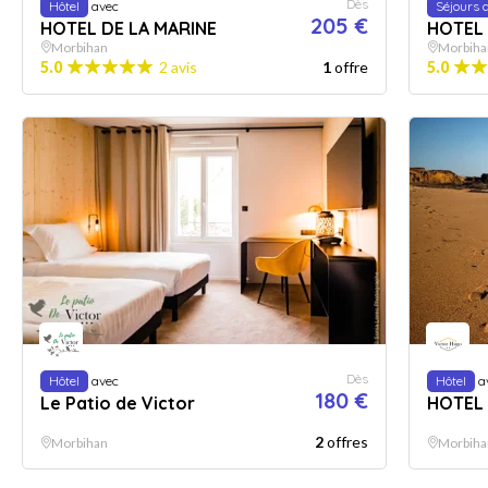
Dès
Hôtel
avec
Séjours 
205 €
HOTEL DE LA MARINE
HOTEL 
Morbihan
Morbiha
5.0
2 avis
1
offre
5.0
Dès
Hôtel
avec
Hôtel
a
180 €
Le Patio de Victor
HOTEL
2
offres
Morbihan
Morbiha