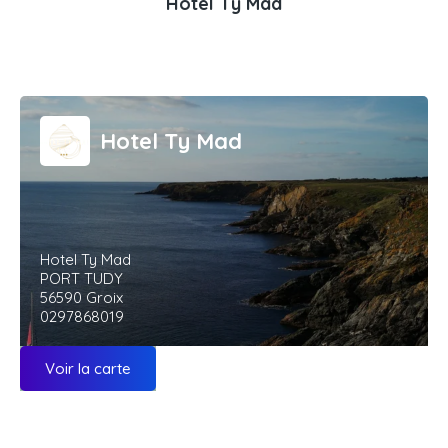
Hotel Ty Mad
Hotel Ty Mad
Hotel Ty Mad
PORT TUDY
56590 Groix
0297868019
Voir la carte