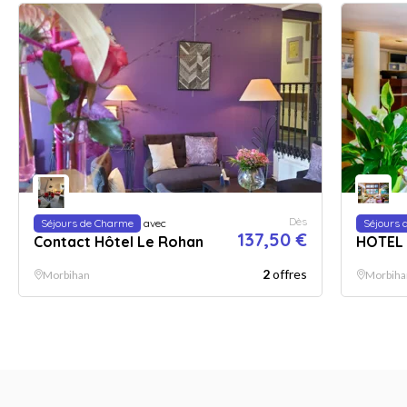
Dès
Séjours de Charme
avec
Séjours 
137,50 €
Contact Hôtel Le Rohan
HOTEL
2
offres
Morbihan
Morbiha