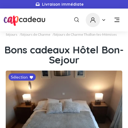
Livraison immédiate
Séjours
Séjours de Charme
Séjours de Charme Thollon-les-Mémises
Bons cadeaux Hôtel Bon-
Sejour
Sélection