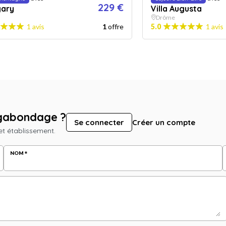
229 €
gary
Villa Augusta
Drôme
1 avis
1
offre
5.0
1 avis
lgabondage ?
Se connecter
Créer un compte
et établissement.
NOM