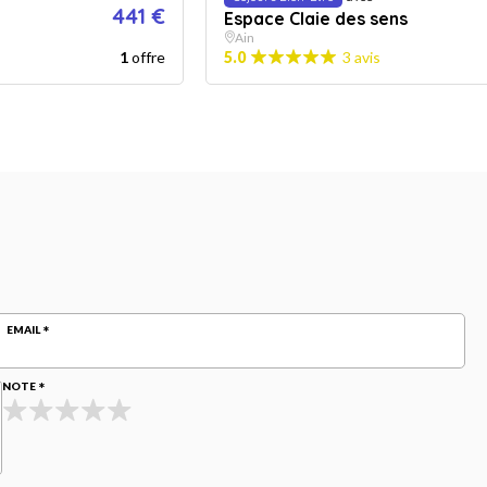
441 €
Espace Claie des sens
Ain
1
offre
5.0
3 avis
EMAIL
NOTE