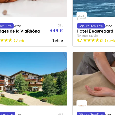
Dès
Bien-Etre
avec
Séjours Bien-Etre
avec
349 €
dges de la ViaRhôna
Hôtel Beauregard
Haute-Savoie
13 avis
1
offre
4.7
19 avi
Dès
 montagne
avec
Séjours Bien-Etre
avec