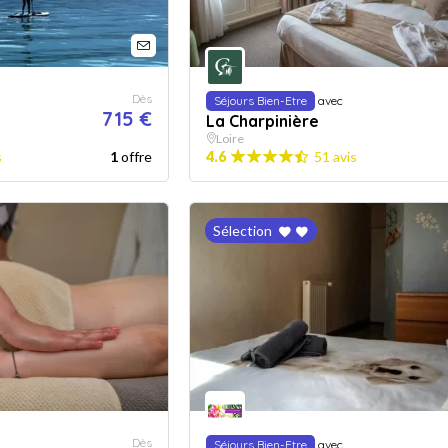
Dès
Séjours Bien-Etre
avec
715 €
La Charpinière
Loire
s
1
offre
4.6
51 avis
Sélection
Dès
Séjours Bien-Etre
avec