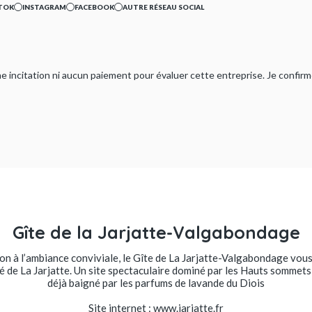
TOK
INSTAGRAM
FACEBOOK
AUTRE RÉSEAU SOCIAL
ucune incitation ni aucun paiement pour évaluer cette entreprise. Je confi
Gîte de la Jarjatte-Valgabondage
n à l’ambiance conviviale, le Gîte de La Jarjatte-Valgabondage vous
sé de La Jarjatte. Un site spectaculaire dominé par les Hauts sommet
déjà baigné par les parfums de lavande du Diois
Site internet : www.jarjatte.fr