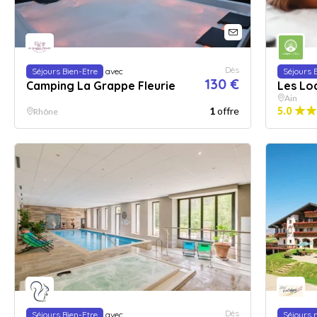
Dès
Séjours Bien-Etre
avec
Séjours 
130 €
Camping La Grappe Fleurie
Les Lo
Ain
1
offre
5.0
Rhône
Dès
Séjours Bien-Etre
avec
Séjours