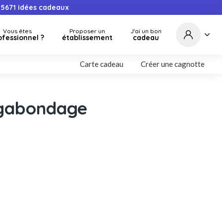
5671
idées cadeaux
Vous êtes
Proposer un
J'ai un bon
ofessionnel ?
établissement
cadeau
Carte cadeau
Créer une cagnotte
lgabondage