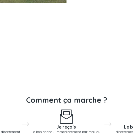
Comment ça marche ?
Je reçois
Le b
 directement
le bon cadeau immédiatement par mail ou
directemen