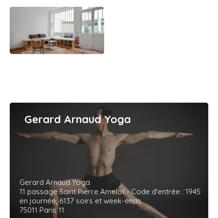
Gerard Arnaud Yoga
Gerard Arnaud Yoga
11 passage Saint Pierre Amelot - Code d'entrée : 1945
en journée, 6137 soirs et week-ends
75011 Paris 11