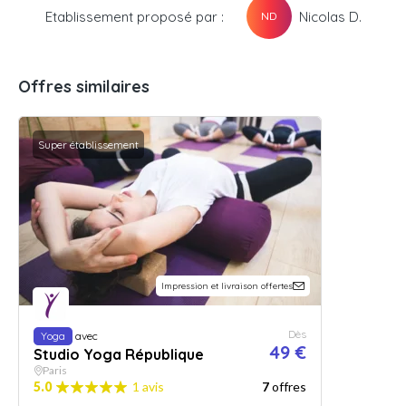
Etablissement proposé par :
Nicolas D.
ND
Offres similaires
Super établissement
Impression et livraison offertes
Dès
Yoga
avec
49 €
Studio Yoga République
Paris
5.0
1 avis
7
offres