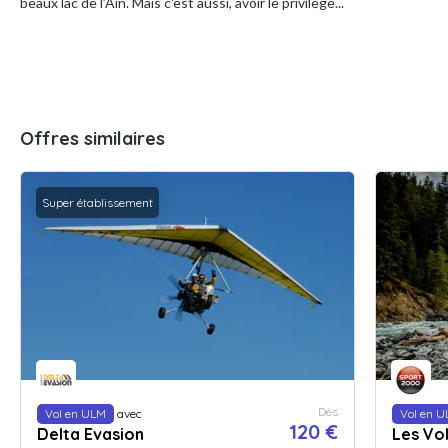
beaux lac de l’Ain. Mais c'est aussi, avoir le privilège...
Offres similaires
Super établissement
Dès
Vol en ULM
avec
Vol en 
120 €
Delta Evasion
Les Vol