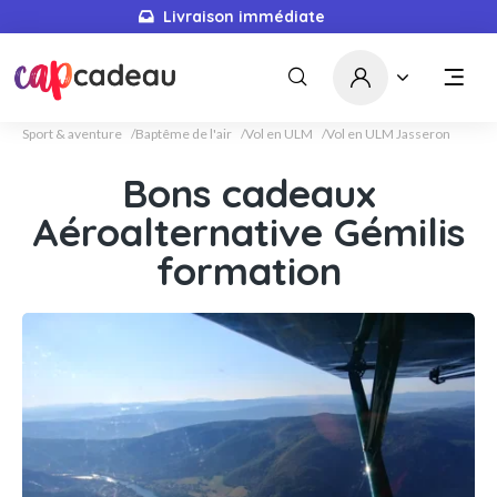
Livraison immédiate
Sport & aventure
Baptême de l'air
Vol en ULM
Vol en ULM Jasseron
Bons cadeaux
Aéroalternative Gémilis
formation