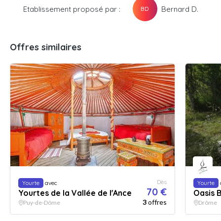
Etablissement proposé par :
Bernard D.
BD
Offres similaires
Dès
Yourte
avec
Yourte
70 €
Yourtes de la Vallée de l'Ance
Oasis 
3
offres
Puy-de-Dôme
Drôme