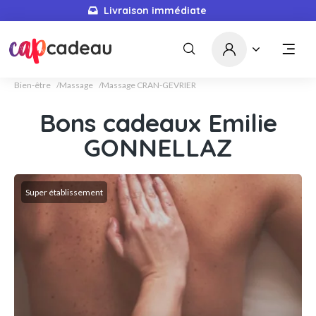
Livraison immédiate
5671
idées cadeaux
Bien-être
Massage
Massage CRAN-GEVRIER
Bons cadeaux Emilie
GONNELLAZ
Super établissement