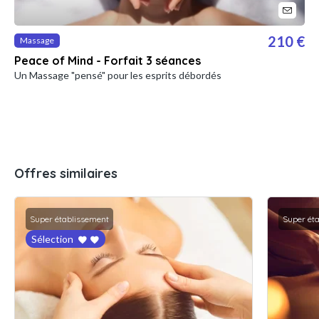
210 €
Massage
Peace of Mind - Forfait 3 séances
Un Massage "pensé" pour les esprits débordés
Offres similaires
Super établissement
Super ét
Sélection