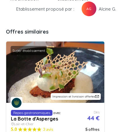
Etablissement proposé par :
Alcine G.
AG
Offres similaires
Super établissement
Impression et livraison offertes
Dès
Repas gastronomiques
avec
44 €
La Botte d'Asperges
Loir-et-Cher
5.0
3 avis
5
offres