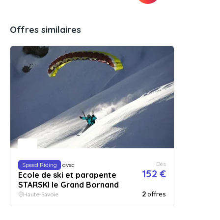
Offres similaires
Dès
Speed Riding
avec
152 €
Ecole de ski et parapente
STARSKI le Grand Bornand
2
offres
Haute-Savoie