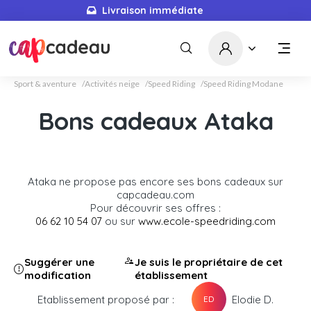
Livraison immédiate
Sport & aventure
Activités neige
Speed Riding
Speed Riding Modane
Bons cadeaux Ataka
Ataka ne propose pas encore ses bons cadeaux sur
capcadeau.com
Pour découvrir ses offres :
06 62 10 54 07
ou sur
www.ecole-speedriding.com
Suggérer une
Je suis le propriétaire de cet
modification
établissement
Etablissement proposé par :
Elodie D.
ED