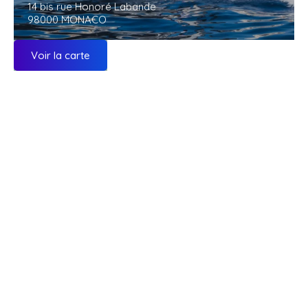
14 bis rue Honoré Labande
98000 MONACO
Voir la carte