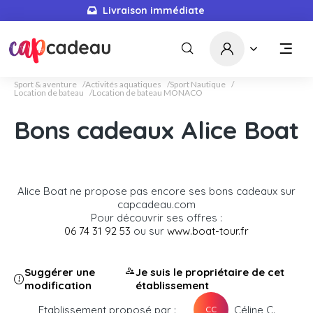
Livraison immédiate
Sport & aventure
Activités aquatiques
Sport Nautique
Location de bateau
Location de bateau MONACO
Bons cadeaux Alice Boat
Alice Boat ne propose pas encore ses bons cadeaux sur
capcadeau.com
Pour découvrir ses offres :
06 74 31 92 53
ou sur
www.boat-tour.fr
Suggérer une
Je suis le propriétaire de cet
modification
établissement
Etablissement proposé par :
Céline C.
CC