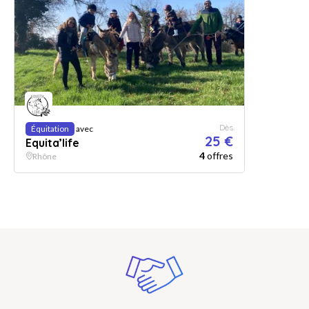
Dès
Équitation
avec
25 €
Equita’life
4
offres
Rhône