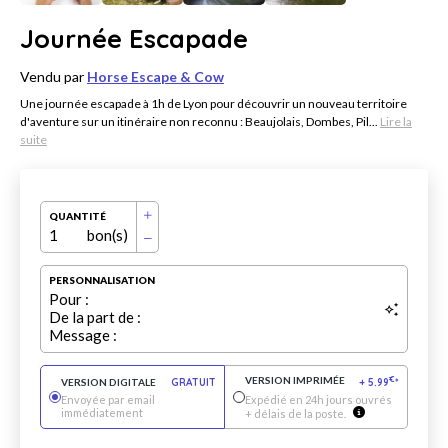
Journée Escapade
Vendu par
Horse Escape & Cow
Une journée escapade à 1h de Lyon pour découvrir un nouveau territoire
d'aventure sur un itinéraire non reconnu : Beaujolais, Dombes, Pil...
Lire la
suite
QUANTITÉ
1
bon(s)
PERSONNALISATION
Pour :
De la part de :
Message :
VERSION IMPRIMÉE
€
VERSION DIGITALE
GRATUIT
+
5.99
*
Envoyée par email
Expédié en 24h jours ouvrés
immédiatement
+ délais de la poste.