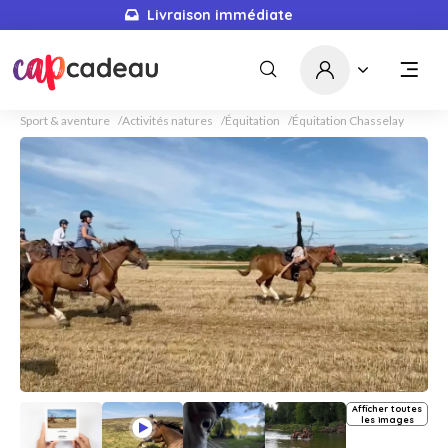
Livraison immédiate
Sport & aventure
Activités natures
Équitation
Équitation Chasselay
Afficher toutes
les images