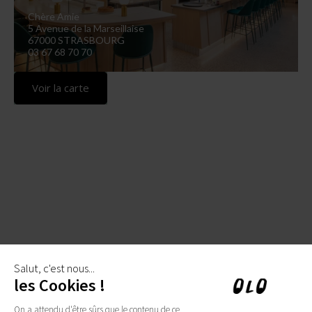
Chère Amie
5 Avenue de la Marseillaise
67000 STRASBOURG
03 67 68 70 70
Voir la carte