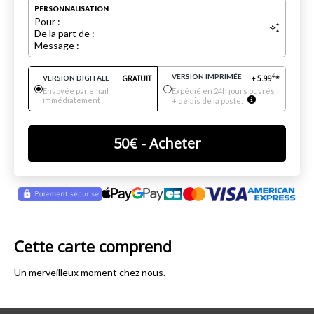
PERSONNALISATION
Pour :
De la part de :
Message :
VERSION IMPRIMÉE
€
VERSION DIGITALE
GRATUIT
+
5.99
*
Envoyée par email
Expédié en 24h jours ouvrés
immédiatement
+ délais de la poste.
50
€
- Acheter
Cette carte comprend
Un merveilleux moment chez nous.