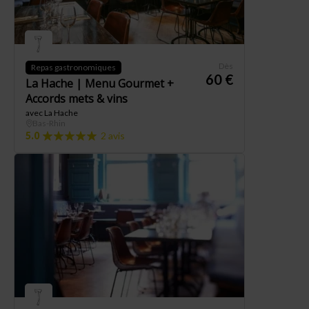
Dès
Repas gastronomiques
60 €
La Hache | Menu Gourmet +
Accords mets & vins
avec La Hache
Bas-Rhin
5.0
2 avis