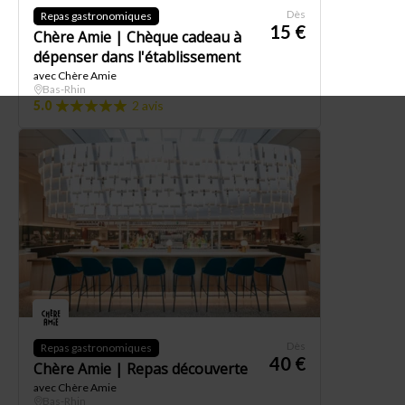
Dès
Repas gastronomiques
15 €
Chère Amie | Chèque cadeau à
dépenser dans l'établissement
avec Chère Amie
Bas-Rhin
5.0
2 avis
Dès
Repas gastronomiques
40 €
Chère Amie | Repas découverte
avec Chère Amie
Bas-Rhin