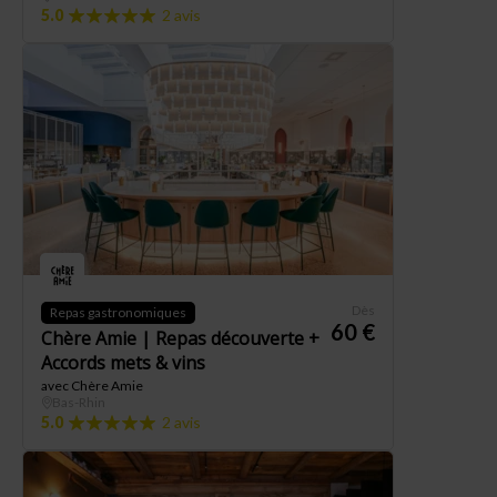
5.0
2 avis
Dès
Repas gastronomiques
60 €
Chère Amie | Repas découverte +
Accords mets & vins
avec Chère Amie
Bas-Rhin
5.0
2 avis