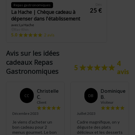
Dès
Repas gastronomiques
25 €
La Hache | Chèque cadeau à
dépenser dans l'établissement
avec La Hache
Bas-Rhin
5.0
2 avis
Avis sur les idées
cadeaux Repas
4
5
Gastronomiques
avis
Christelle
Dominique
CC
DB
C.
B.
Client
Visiteur
Décembre 2023
Juillet 2023
Je viens d'acheter un
Cadre magnifique, on y
bon cadeau pour 2
déguste des plats
menus gourmet. Le bon
délicieux et les desserts