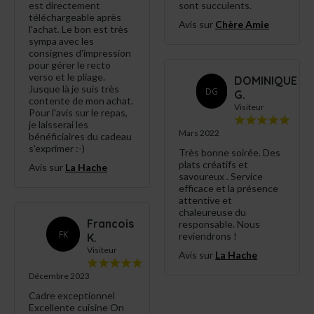
est directement
sont succulents.
téléchargeable après
Avis sur
Chère Amie
l'achat. Le bon est très
sympa avec les
consignes d'impression
pour gérer le recto
verso et le pliage.
DOMINIQUE
Jusque là je suis très
DG
G.
contente de mon achat.
Visiteur
Pour l'avis sur le repas,
je laisserai les
Mars 2022
bénéficiaires du cadeau
s'exprimer :-)
Très bonne soirée. Des
plats créatifs et
Avis sur
La Hache
savoureux . Service
efficace et la présence
attentive et
chaleureuse du
Francois
responsable. Nous
FK
reviendrons !
K.
Visiteur
Avis sur
La Hache
Décembre 2023
Cadre exceptionnel
Excellente cuisine On