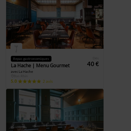
Dès
Repas gastronomiques
40 €
La Hache | Menu Gourmet
avec La Hache
Bas-Rhin
5.0
2 avis