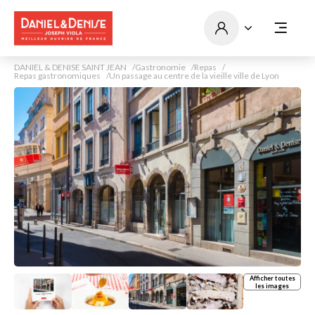
DANIEL & DENISE SAINT JEAN
Gastronomie
Repas
Repas gastronomiques
Un passage au centre de la vieille ville de Lyon
Afficher toutes
les images