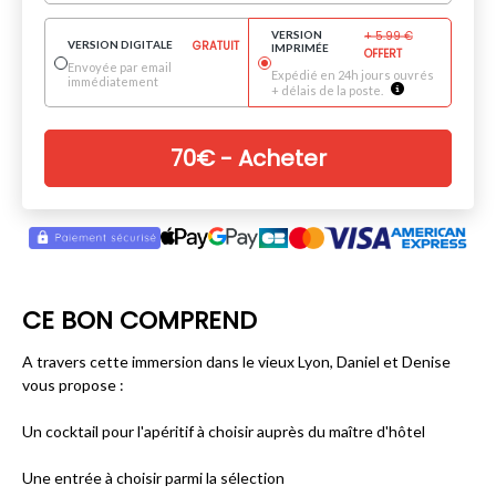
VERSION
+
5.99
€
VERSION DIGITALE
GRATUIT
IMPRIMÉE
OFFERT
Envoyée par email
Expédié en 24h jours ouvrés
immédiatement
+ délais de la poste.
70
€
- Acheter
CE BON COMPREND
A travers cette immersion dans le vieux Lyon, Daniel et Denise
vous propose :
Un cocktail pour l'apéritif à choisir auprès du maître d'hôtel
Une entrée à choisir parmi la sélection