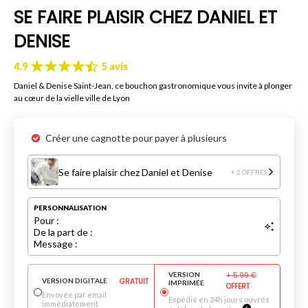
SE FAIRE PLAISIR CHEZ DANIEL ET
DENISE
4.9
5 avis
Daniel & Denise Saint-Jean, ce bouchon gastronomique vous invite à plonger
au cœur de la vielle ville de Lyon
Créer une cagnotte pour payer à plusieurs
Se faire plaisir chez Daniel et Denise
+ 2 OFFRES
PERSONNALISATION
Pour :
De la part de :
Message :
VERSION
+
5.99
€
VERSION DIGITALE
GRATUIT
IMPRIMÉE
OFFERT
Envoyée par email
Expédié en 24h jours ouvrés
immédiatement