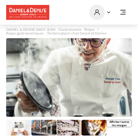
DANIEL & DENISE SAINT JEAN
Gastronomie
Repas
Repas gastronomiques
Se faire plaisir chez Daniel et Denise
Afficher toutes
les images