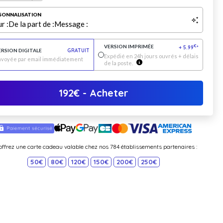
SONNALISATION
r :
De la part de :
Message :
VERSION IMPRIMÉE
€
+
5.99
*
ERSION DIGITALE
GRATUIT
Expédié en 24h jours ouvrés + délais
nvoyée par email immédiatement
de la poste.
192
€
- Acheter
offrez une carte cadeau valable chez nos 784 établissements partenaires :
50€
80€
120€
150€
200€
250€