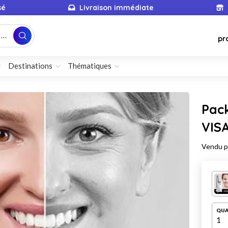
sé
Livraison immédiate
...
pr
Destinations
Thématiques
Pack
VIS
Vendu 
QUA
1