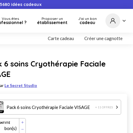
5680
idées cadeaux
Vous êtes
Proposer un
J'ai un bon
ofessionnel ?
établissement
cadeau
Carte cadeau
Créer une cagnotte
 6 soins Cryothérapie Faciale
AGE
par
Le Secret Studio
Pack 6 soins Cryothérapie Faciale VISAGE
+ 11 OFFRES
NTITÉ
bon(s)