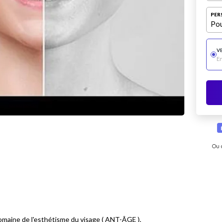
PER
Pou
V
E
Ou 
 domaine de l'esthétisme du visage ( ANT-ÂGE ).