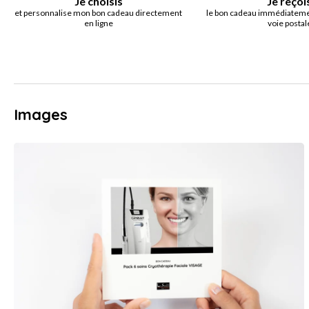
Je choisis
Je reçoi
et personnalise mon bon cadeau directement
le bon cadeau immédiatemen
en ligne
voie postal
Images