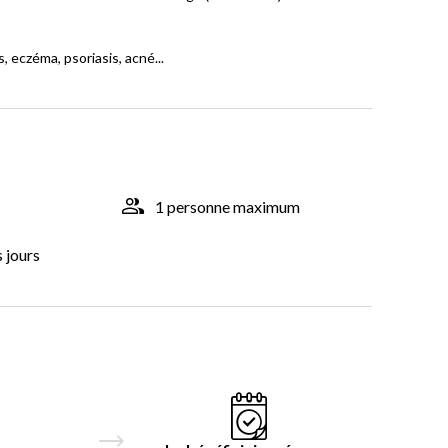
, eczéma, psoriasis, acné...
1 personne maximum
s jours