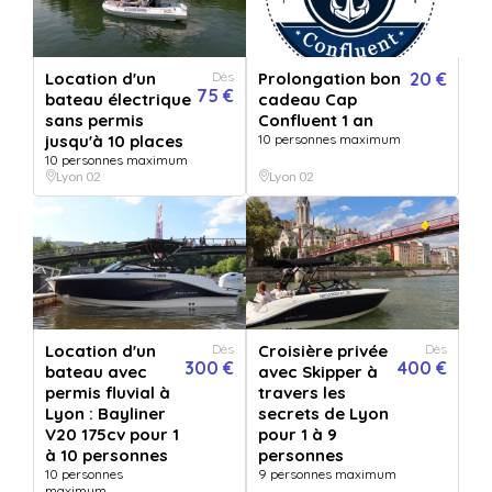
location d'un bateau avec permis
fluvial à Lyon : Bayliner E6 100cv
Location d'un
Dès
Prolongation bon
20 €
75 €
bateau électrique
cadeau Cap
pour 1 à 8 personnes
sans permis
Confluent 1 an
jusqu'à 10 places
10 personnes maximum
10 personnes maximum
Vendu par
Cap Confluent
Lyon 02
Lyon 02
5.0
5 avis
Nous vous proposons la location d’un bateau de type Bayliner Element 6. Il
permettra aux détenteurs du permis fluvial de se promener aus...
Lire la
suite
location d'un bateau avec permis fluvial à Lyon : Bayliner E6 100cv pour 1 à 8 personnes
+ 5 OFFRES
Location d'un
Dès
Croisière privée
Dès
300 €
400 €
bateau avec
avec Skipper à
VERSION
OPTIONS
permis fluvial à
travers les
3h
0
/2 selectionnées
Lyon : Bayliner
secrets de Lyon
V20 175cv pour 1
pour 1 à 9
à 10 personnes
personnes
QUANTITÉ
10 personnes
9 personnes maximum
1
bon(s)
maximum