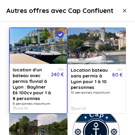
Livraison immédiate
Autres offres avec Cap Confluent
Sport & aventure
Activités aquatiques
Croisière
Croisière Lyon 02
location d'un
Dès
Location bateau
Dès
240 €
80 €
bateau avec
sans permis à
permis fluvial à
Lyon pour 1 à 10
Lyon : Bayliner
personnes
E6 100cv pour 1 à
10 personnes maximum
8 personnes
8 personnes maximum
Lyon 02
Lyon 02
Afficher toutes
les images