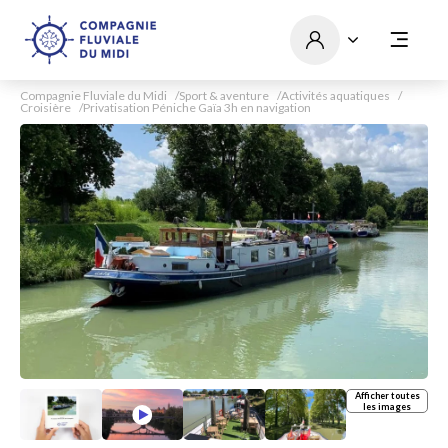
Compagnie Fluviale du Midi
Sport & aventure
Activités aquatiques
Croisière
Privatisation Péniche Gaïa 3h en navigation
Afficher toutes
les images