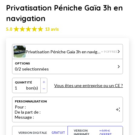
Privatisation Péniche Gaïa 3h en
navigation
5.0
13 avis
Privatisation Péniche Gaïa 3h en navigation
+ 9 OFFRES
OPTIONS
0
/2 selectionnées
QUANTITÉ
Vous êtes une entreprise ou un CE ?
1
bon(s)
PERSONNALISATION
Pour :
De la part de :
Message :
VERSION
+
5.99
€
VERSION DIGITALE
GRATUIT
IMPRIMÉE
OFFERT