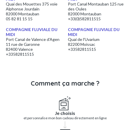
Quai des Mouettes 375 voie
Port Canal Montauban 125 rue
Alphonse Jourdain
des Oules
82000 Montauban
82000 Montauban
05 82 81 15 15
+33(0)582811515
COMPAGNIE FLUVIALE DU
COMPAGNIE FLUVIALE DU
MIDI
MIDI
Port Canal de Valence d'Agen
Quai de l'Uvarium
11 rue de Garonne
82200 Moissac
82400 Valence
+33582811515
+33582811515
Comment ça marche ?
Je choisis
et personnalise mon bon cadeau directement en ligne