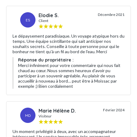
Elodie S.
Décembre 2021
ES
Client
Le dépaysement paradisiaque. Un voyage atypique hors du
temps. Une équipe scintillante qui sait anticiper nos
souhaits secrets. Conseille à toute personne pour qui le
bonheur ne tient qu'à un fil au bord de l'eau. Merci
Réponse du propriétaire :
Merci infiniment pour votre commentaire qui nous fait
chaud au cœur. Nous sommes heureux d'avoir pu
participer à un souvenir agréable. Au plaisir de vous
accueillir à nouveau à bord… peut être à Moissac par
exemple ;) Bien cordialement
Marie Hélène D.
Février 2024
MD
Visiteur
Un moment privilégié à deux, avec un accompagnateur
intéressant. Un service impeccable très arrangeant.