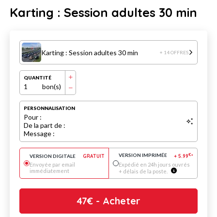
Karting : Session adultes 30 min
Karting : Session adultes 30 min
+ 14 OFFRES
QUANTITÉ
1
bon(s)
PERSONNALISATION
Pour :
De la part de :
Message :
VERSION IMPRIMÉE
€
VERSION DIGITALE
GRATUIT
+
5.99
*
Envoyée par email
Expédié en 24h jours ouvrés
immédiatement
+ délais de la poste.
47
€
- Acheter