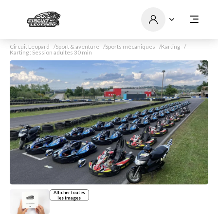
Circuit Leopard
Sport & aventure
Sports mécaniques
Karting
Karting : Session adultes 30 min
Afficher toutes
les images