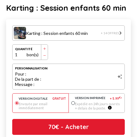
Karting : Session enfants 60 min
Karting : Session enfants 60 min
+ 14 OFFRES
QUANTITÉ
1
bon(s)
PERSONNALISATION
Pour :
De la part de :
Message :
VERSION IMPRIMÉE
€
VERSION DIGITALE
GRATUIT
+
5.99
*
Envoyée par email
Expédié en 24h jours ouvrés
immédiatement
+ délais de la poste.
70
€
- Acheter