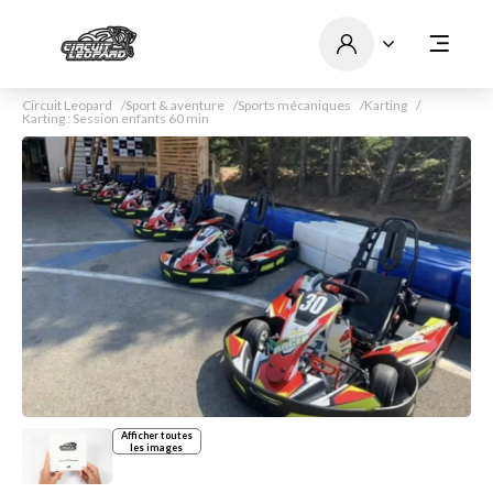
Circuit Leopard
Sport & aventure
Sports mécaniques
Karting
Karting : Session enfants 60 min
Afficher toutes
les images