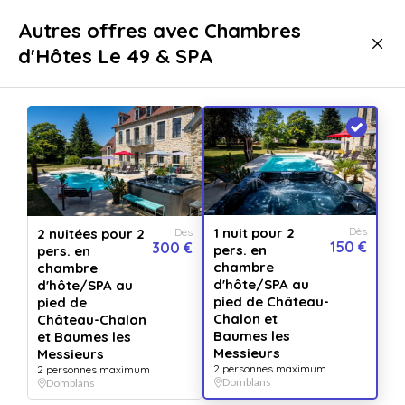
Livraison immédiate
Autres offres avec Chambres
d'Hôtes Le 49 & SPA
Séjours
Chambre d'hôte & Gîte
Chambre d'hôte & Gîte Domblans
1 nuit pour 2
Dès
2 nuitées pour 2
Dès
150 €
300 €
pers. en
pers. en
chambre
chambre
d'hôte/SPA au
d'hôte/SPA au
pied de Château-
pied de
Chalon et
Château-Chalon
Baumes les
et Baumes les
Messieurs
Messieurs
2 personnes maximum
2 personnes maximum
Afficher toutes
les images
Domblans
Domblans