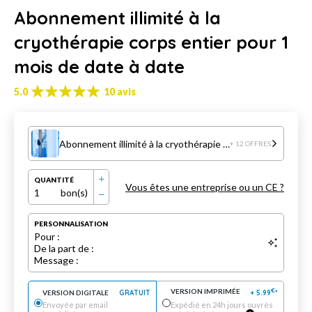
Abonnement illimité à la
cryothérapie corps entier pour 1
mois de date à date
5.0
10 avis
Abonnement illimité à la cryothérapie corps entier pour 1 mois de date à date
+ 12 OFFRES
QUANTITÉ
Vous êtes une entreprise ou un CE ?
1
bon(s)
PERSONNALISATION
Pour :
De la part de :
Message :
VERSION IMPRIMÉE
€
VERSION DIGITALE
GRATUIT
+
5.99
*
Envoyée par email
Expédié en 24h jours ouvrés