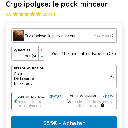
Cryolipolyse: le pack minceur
5.0
10 avis
Cryolipolyse: le pack minceur
+ 12 OFFRES
QUANTITÉ
Vous êtes une entreprise ou un CE ?
1
bon(s)
PERSONNALISATION
Pour :
De la part de :
Message :
VERSION IMPRIMÉE
€
VERSION DIGITALE
GRATUIT
+
5.99
*
Envoyée par email
Expédié en 24h jours ouvrés
immédiatement
+ délais de la poste.
355
€
- Acheter