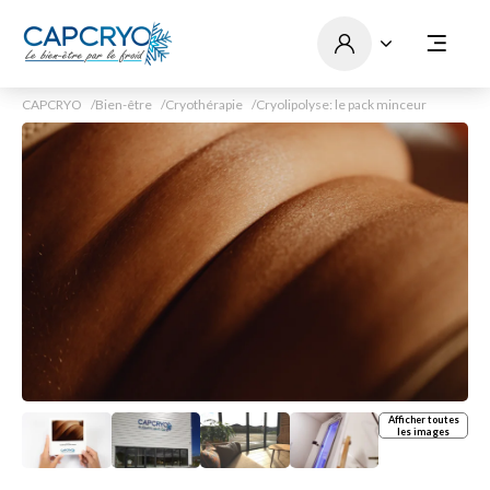
CAPCRYO
Bien-être
Cryothérapie
Cryolipolyse: le pack minceur
Afficher toutes
les images