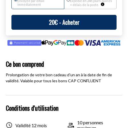
Envoyée par email
Expédié en 24h jours ouvrés
immédiatement
+ délais de la poste.
20
€
- Acheter
Ce bon comprend
Prolongation de votre bon cadeau d'un an à la date de fin de
validité. Valable pour tous les bons CAP CONFLUENT
Conditions d'utilisation
10 personnes
Validité 12 mois
maximum