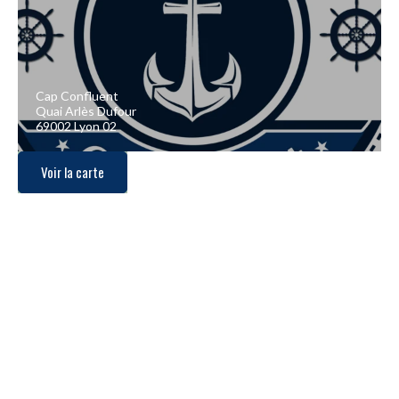
Cap Confluent
Quai Arlès Dufour
69002 Lyon 02
Voir la carte