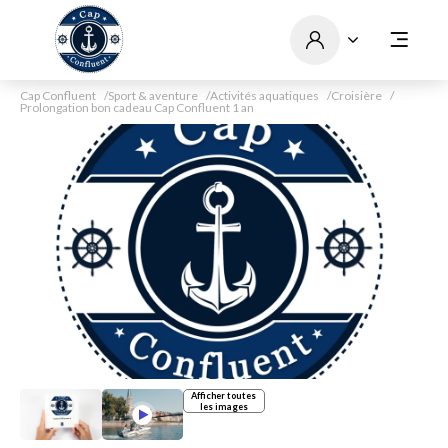
Cap Confluent
Sport & aventure
Activités aquatiques
Croisière
Prolongation bon cadeau Cap Confluent 1 an
Afficher toutes
les images