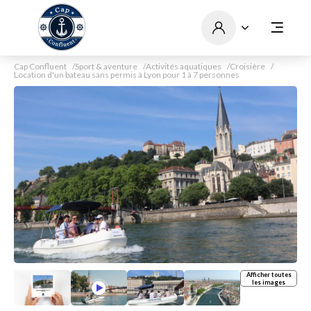
Cap Confluent
Sport & aventure
Activités aquatiques
Croisière
Location d'un bateau sans permis à Lyon pour 1 à 7 personnes
Afficher toutes
les images