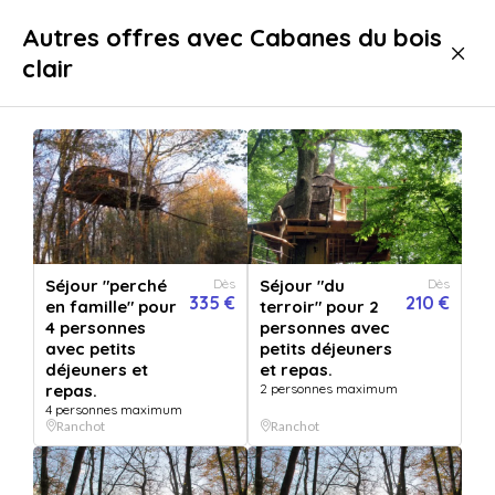
Livraison immédiate
Autres offres avec Cabanes du bois
clair
Séjours
Nuit insolite
Cabane dans les arbres
Cabane dans les arbres Ranchot
Top établissement
Séjour "perché
Dès
Séjour "du
Dès
335 €
210 €
en famille" pour
terroir" pour 2
4 personnes
personnes avec
avec petits
petits déjeuners
déjeuners et
et repas.
repas.
2 personnes maximum
4 personnes maximum
Ranchot
Ranchot
Afficher toutes
les images