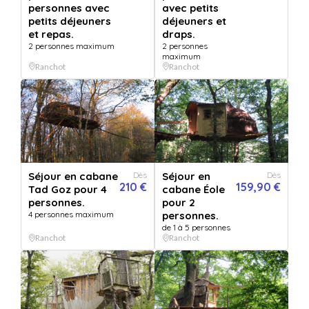
Message :
personnes avec
avec petits
petits déjeuners
déjeuners et
et repas.
draps.
VERSION
+
5.99
€
VERSION DIGITALE
GRATUIT
2 personnes maximum
2 personnes
IMPRIMÉE
OFFERT
Envoyée par email
maximum
Expédié en 24h jours ouvrés
immédiatement
Ranchot
Ranchot
+ délais de la poste.
199.90
€
- Acheter
Séjour en cabane
Dès
Séjour en
Dès
Ou offrez une carte cadeau valable chez nos 786 établissements
210 €
159,90 €
Tad Goz pour 4
cabane Éole
personnes.
pour 2
partenaires :
4 personnes maximum
personnes.
50€
80€
120€
150€
200€
250€
de 1 à 5 personnes
Ranchot
Ranchot
Ce bon comprend
Une nuitée insolite et perchée dans la forêt de Ranchot dans le