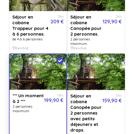
nord du Jura.
Un séjour au calme vous attend dans la cabane Canopée pour 2
Séjour en
Dès
Séjour en
Dès
personnes avec les draps et le lit fait à votre arrivée, 2 repas
209 €
129,90 €
cabane
cabane
Traiteur (Local poisson, Local viande ou végétarien) et 2 petits
Trappeur pour 4
Canopée pour
déjeuners grande faim ou salé sont compris dans ce cadeau par
à 6 personnes.
2 personnes.
de 4 à 6 personnes
2 personnes
nuit (2 nuits = 4 repas + 4 petits déjeuners).
maximum
Ranchot
Ranchot
Pour une immersion en pleine nature, nos cabanes sont cachées
en pleine forêt.
ATTENTION : Bon cadeau à utiliser du 1er septembre 2026 au
02 avril 2027 inclus.
*** Un moment
Dès
Séjour en
Dès
199,90 €
159,90 €
à 2 ***
cabane
En option
2 personnes
Canopée pour
maximum
2 personnes
avec petits
déjeuners et
draps.