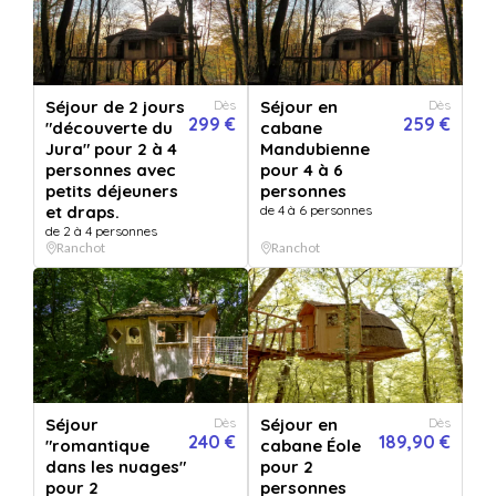
*** Un moment à 2 ***
Vendu par
Cabanes du bois clair
Séjour de 2 jours
Dès
Séjour en
Dès
299 €
259 €
"découverte du
cabane
5.0
13 avis
Jura" pour 2 à 4
Mandubienne
Envie d'un moment à 2 et une expérience unique en pleine nature dans le
personnes avec
pour 4 à 6
Jura ? Offrez vous un séjour original perché à 8 mètres dans les...
Lire la suite
petits déjeuners
personnes
et draps.
de 4 à 6 personnes
de 2 à 4 personnes
Ranchot
Ranchot
*** Un moment à 2 ***
+ 12 OFFRES
VERSION
OPTIONS
1 Nuit
0
/5 selectionnées
QUANTITÉ
1
bon(s)
Séjour
Dès
Séjour en
Dès
240 €
189,90 €
"romantique
cabane Éole
PERSONNALISATION
dans les nuages"
pour 2
Pour :
pour 2
personnes
De la part de :