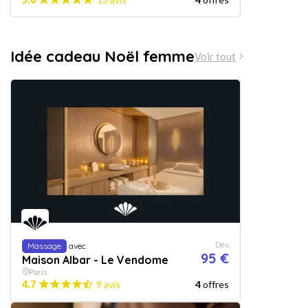
Idée cadeau Noël femme
Voir tout
Dès
Massage
avec
95 €
Maison Albar - Le Vendome
Paris
4.7
9 avis
4
offres