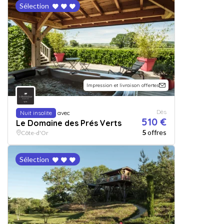
Sélection
Impression et livraison offertes
Dès
Nuit insolite
avec
510 €
Le Domaine des Prés Verts
5
offres
Côte-d'Or
Sélection