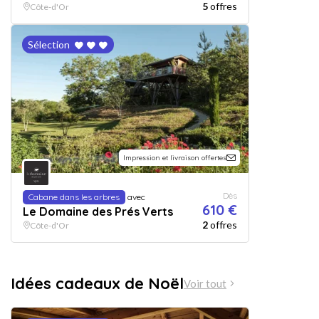
5
offres
Côte-d'Or
Sélection
Impression et livraison offertes
Dès
Cabane dans les arbres
avec
610 €
Le Domaine des Prés Verts
2
offres
Côte-d'Or
Idées cadeaux de Noël
Voir tout