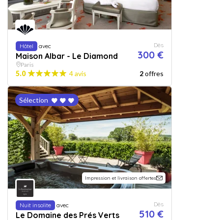
Dès
Hôtel
avec
300 €
Maison Albar - Le Diamond
Paris
5.0
4 avis
2
offres
Sélection
Impression et livraison offertes
Dès
Nuit insolite
avec
510 €
Le Domaine des Prés Verts