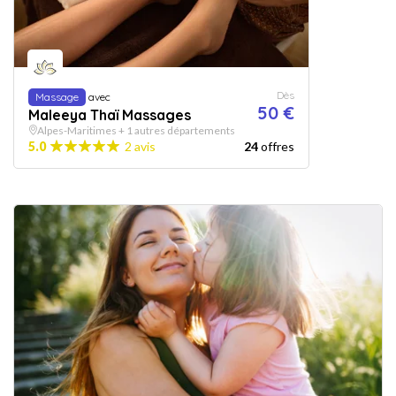
Dès
Massage
avec
50 €
Maleeya Thaï Massages
Alpes-Maritimes + 1 autres départements
5.0
2 avis
24
offres