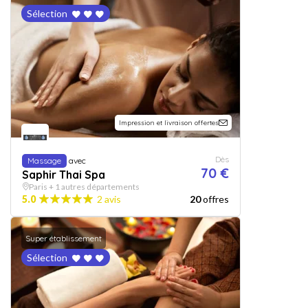
Sélection
Impression et livraison offertes
Dès
Massage
avec
70 €
Saphir Thai Spa
Paris + 1 autres départements
5.0
2 avis
20
offres
Super établissement
Sélection