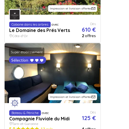
Impression et livraison offertes
Dès
Cabane dans les arbres
avec
610 €
Le Domaine des Prés Verts
2
offres
Côte-d'Or
Super établissement
Sélection
Impression et livraison offertes
Dès
Bateau & Péniche
avec
125 €
Compagnie Fluviale du Midi
Tarn-et-Garonne
5.0
13 avis
4
offres