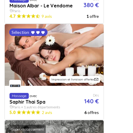
380 €
Maison Albar - Le Vendome
Paris
4.7
9 avis
1
offre
Sélection
Impression et livraison offertes
Dès
Massage
avec
140 €
Saphir Thai Spa
Paris + 1 autres départements
5.0
2 avis
6
offres
Super établissement