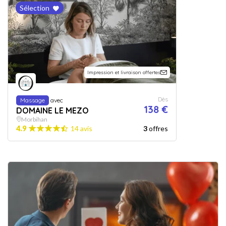
Sélection
Impression et livraison offertes
Dès
Massage
avec
138 €
DOMAINE LE MEZO
Morbihan
4.9
14 avis
3
offres