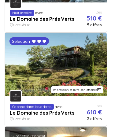
Dès
Nuit insolite
avec
510 €
Le Domaine des Prés Verts
5
offres
Côte-d'Or
Sélection
Impression et livraison offertes
Dès
Cabane dans les arbres
avec
610 €
Le Domaine des Prés Verts
2
offres
Côte-d'Or
Super établissement