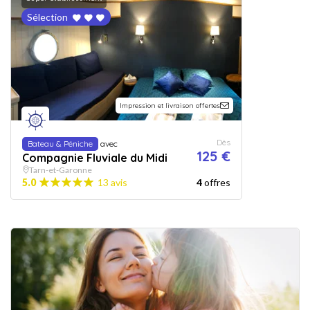
Sélection
Impression et livraison offertes
Dès
Bateau & Péniche
avec
125 €
Compagnie Fluviale du Midi
Tarn-et-Garonne
5.0
13 avis
4
offres