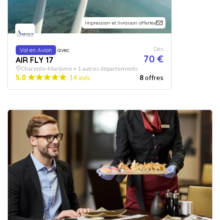
Impression et livraison offertes
Dès
Vol en Avion
avec
70 €
AIR FLY 17
Charente-Maritime + 1 autres départements
5.0
14 avis
8
offres