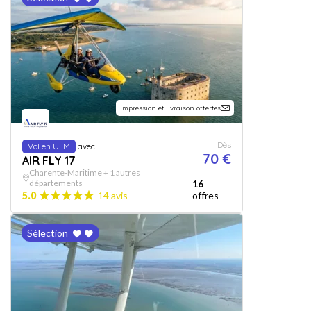
Impression et livraison offertes
Dès
Vol en ULM
avec
70 €
AIR FLY 17
Charente-Maritime + 1 autres
départements
16
5.0
14 avis
offres
Sélection