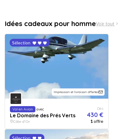
Idées cadeaux pour homme
Voir tout
Sélection
Impression et livraison offertes
Dès
Vol en Avion
avec
430 €
Le Domaine des Prés Verts
1
offre
Côte-d'Or
Sélection