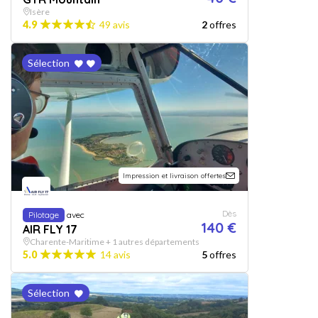
Isère
4.9
49 avis
2
offres
Sélection
Impression et livraison offertes
Dès
Pilotage
avec
140 €
AIR FLY 17
Charente-Maritime + 1 autres départements
5.0
14 avis
5
offres
Sélection