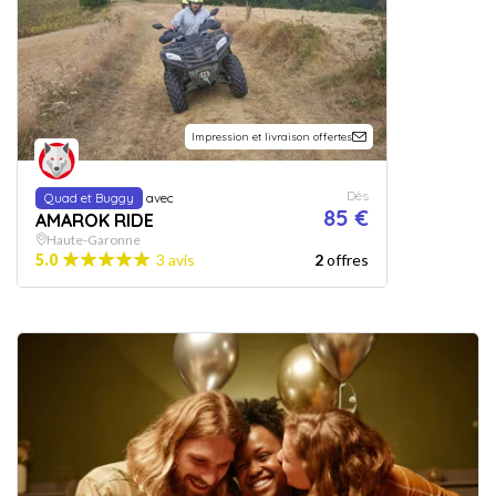
Impression et livraison offertes
Dès
Quad et Buggy
avec
85 €
AMAROK RIDE
Haute-Garonne
5.0
3 avis
2
offres