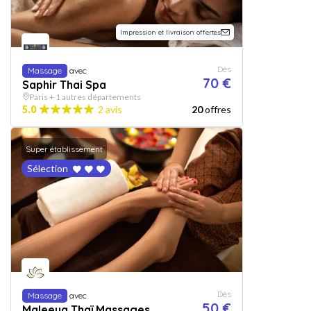
Impression et livraison offertes
Dès
Massage
avec
70 €
Saphir Thai Spa
Paris + 1 autres départements
5.0
2 avis
20
offres
Super établissement
Sélection
Dès
Massage
avec
50 €
Maleeya Thaï Massages