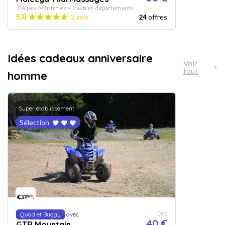
Alpes-Maritimes + 1 autres départements
5.0
2 avis
24
offres
Idées cadeaux anniversaire
Voir
tout
homme
Super établissement
Sélection
Dès
Quad et Buggy
avec
40 €
GTR Mountain