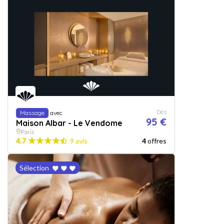
Dès
Massage
avec
95 €
Maison Albar - Le Vendome
Paris
4.7
9 avis
4
offres
Sélection