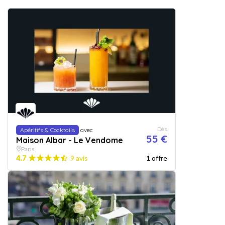
Dès
Apéritifs & Cocktails
avec
55 €
Maison Albar - Le Vendome
Paris
4.7
9 avis
1
offre