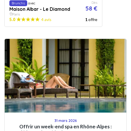
Dès
Brunchs
avec
58 €
Maison Albar - Le Diamond
Paris
5.0
4 avis
1
offre
31 mars 2026
Offrir un week-end spa en Rhône-Alpes :