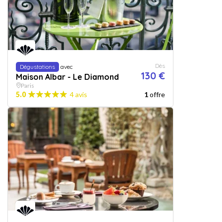
Dès
Dégustations
avec
130 €
Maison Albar - Le Diamond
Paris
5.0
4 avis
1
offre