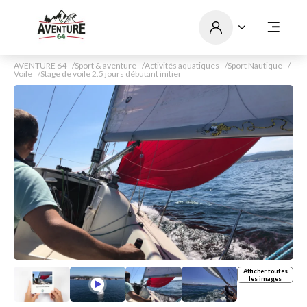
AVENTURE 64
Sport & aventure
Activités aquatiques
Sport Nautique
Voile
Stage de voile 2.5 jours débutant initier
Afficher toutes
les images