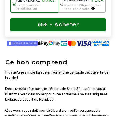
VERSION IMPRIMÉE
VERSION DIGITALE
GRATUIT
+
5.99
*
Envoyée par email
Expédié en 24h jours ouvrés
immédiatement
+ délais de la poste.
65
€
- Acheter
Ce bon comprend
Plus qu'une simple balade en voilier une véritable découverte de
la voile !
Découvrez la côte basque s’étirant de Saint-Sébastien jusqu’à
Biarritz à bord d’un voilier pour une sortie de 3 heures unique et
ludique au départ de Hendaye.
Que vous soyez déjà monté à bord d’un voilier ou que cette
expérience soit votre première fois, vous passerez un incroyable