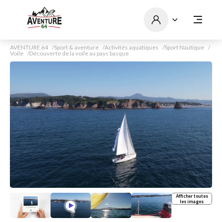
AVENTURE 64
Sport & aventure
Activités aquatiques
Sport Nautique
Voile
Découverte de la voile au pays basque
Afficher toutes
les images