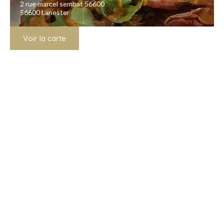
2 rue marcel sembat 56600
56600 Lanester
Voir la carte