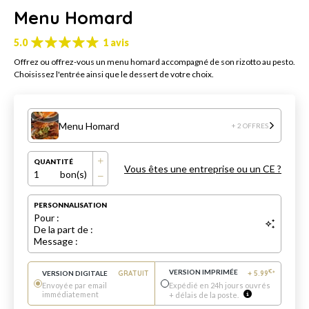
Menu Homard
5.0
1 avis
Offrez ou offrez-vous un menu homard accompagné de son rizotto au pesto.
Choisissez l'entrée ainsi que le dessert de votre choix.
Menu Homard
+ 2 OFFRES
QUANTITÉ
Vous êtes une entreprise ou un CE ?
1
bon(s)
PERSONNALISATION
Pour :
De la part de :
Message :
VERSION IMPRIMÉE
€
VERSION DIGITALE
GRATUIT
+
5.99
*
Envoyée par email
Expédié en 24h jours ouvrés
immédiatement
+ délais de la poste.