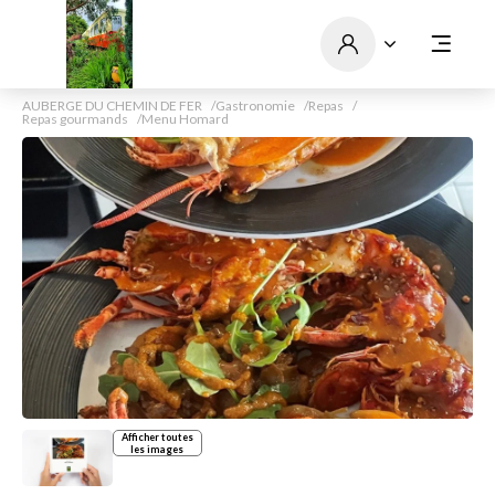
AUBERGE DU CHEMIN DE FER
Gastronomie
Repas
Repas gourmands
Menu Homard
Afficher toutes
les images