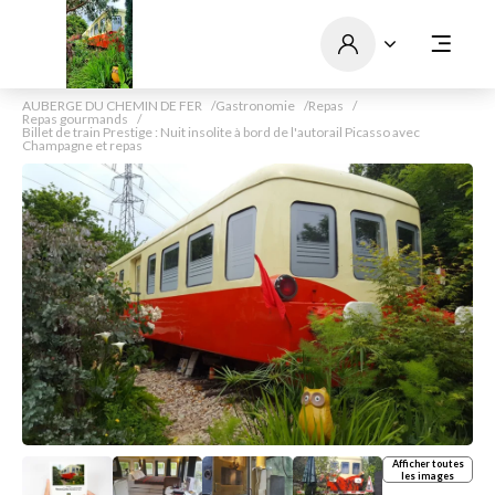
AUBERGE DU CHEMIN DE FER
Gastronomie
Repas
Repas gourmands
Billet de train Prestige : Nuit insolite à bord de l'autorail Picasso avec
Champagne et repas
Afficher toutes
les images