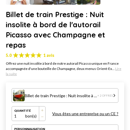
Billet de train Prestige : Nuit
insolite à bord de l'autorail
Picasso avec Champagne et
repas
5.0
1 avis
Offrez une nuit insolite à bord de notre autorail Picasso unique en France
accompagnée d'une bouteille de Champagne, deux menus Orient-Ex...
Lire
la suite
Billet de train Prestige : Nuit insolite à bord de l'autorail Picasso avec Champagne et repas
+ 2 OFFRES
QUANTITÉ
Vous êtes une entreprise ou un CE ?
1
bon(s)
PERSONNALISATION