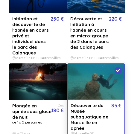
Découverte du Musée
Initiation et
250 €
Découverte et
220 €
subaquatique de Marseille en
découverte de
Initiation à
l'apnée en cours
l'apnée en cours
apnée
privé et
en micro-groupe
individuel dans
de 2 dans le parc
Vendu par
FIFTY SHADES OF BLUE
le parc des
des Calanques
5.0
7 avis
Calanques
Marseille 08 + 3 autres villes
Marseille 08 + 3 autres villes
Découvrez le musée subaquatique de Marseille en apnée et appropriez vous
ses oeuvres durant une session d'apnée ouverte aux débutants com...
Lire la
suite
Découverte du Musée subaquatique de Marseille en apnée
+ 11 OFFRES
Découverte du
85 €
Plongée en
Dès
QUANTITÉ
180 €
Musée
apnée sous glace
2
bon(s)
subaquatique de
de nuit
Marseille en
de 1 à 5 personnes
apnée
PERSONNALISATION
Pour :
Marseille 07
La Clusaz