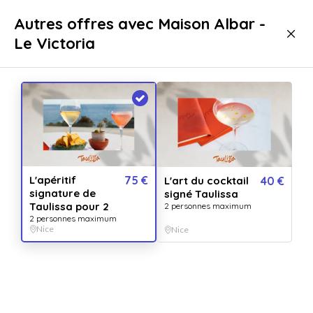
Livraison immédiate
Autres offres avec Maison Albar -
Le Victoria
Gastronomie
Apéritifs & Cocktails
Apéritifs & Cocktails Nice
L'apéritif
75 €
L'art du cocktail
40 €
signature de
signé Taulissa
Taulissa pour 2
2 personnes maximum
2 personnes maximum
Nice
Nice
Afficher toutes
les images