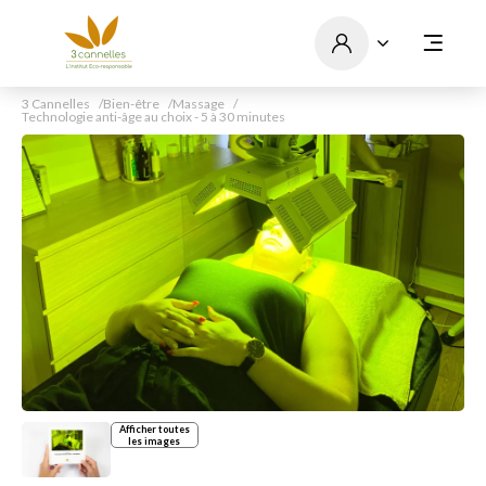
3 Cannelles
Bien-être
Massage
Technologie anti-âge au choix - 5 à 30 minutes
Afficher toutes
les images