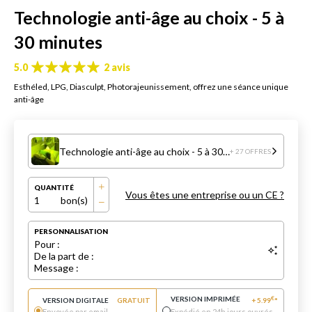
Technologie anti-âge au choix - 5 à
30 minutes
5.0
2 avis
Esthéled, LPG, Diasculpt, Photorajeunissement, offrez une séance unique
anti-âge
Technologie anti-âge au choix - 5 à 30 minutes
+ 27 OFFRES
QUANTITÉ
Vous êtes une entreprise ou un CE ?
1
bon(s)
PERSONNALISATION
Pour :
De la part de :
Message :
VERSION IMPRIMÉE
€
VERSION DIGITALE
GRATUIT
+
5.99
*
Envoyée par email
Expédié en 24h jours ouvrés