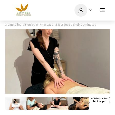
3 Cannelles
Bien-être
Massage
Massage au choix 50minutes
Afficher toutes
les images