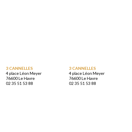
3 CANNELLES
3 CANNELLES
4 place Léon Meyer
4 place Léon Meyer
76600 Le Havre
76600 Le Havre
02 35 51 53 88
02 35 51 53 88