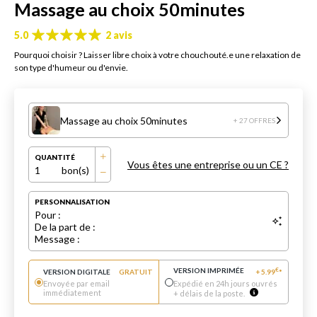
Massage au choix 50minutes
5.0
2 avis
Pourquoi choisir ? Laisser libre choix à votre chouchouté.e une relaxation de
son type d'humeur ou d'envie.
Massage au choix 50minutes
+ 27 OFFRES
QUANTITÉ
Vous êtes une entreprise ou un CE ?
1
bon(s)
PERSONNALISATION
Pour :
De la part de :
Message :
VERSION IMPRIMÉE
€
VERSION DIGITALE
GRATUIT
+
5.99
*
Envoyée par email
Expédié en 24h jours ouvrés
immédiatement
+ délais de la poste.