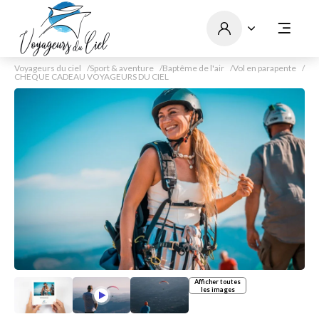
Voyageurs du ciel
Sport & aventure
Baptême de l'air
Vol en parapente
CHEQUE CADEAU VOYAGEURS DU CIEL
Afficher toutes
les images