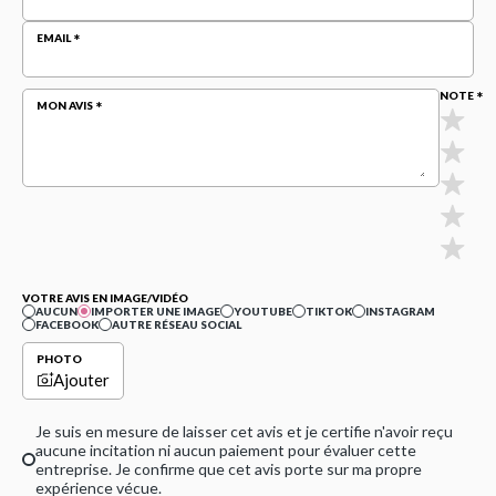
EMAIL
NOTE
MON AVIS
VOTRE AVIS EN IMAGE/VIDÉO
AUCUN
IMPORTER UNE IMAGE
YOUTUBE
TIKTOK
INSTAGRAM
FACEBOOK
AUTRE RÉSEAU SOCIAL
PHOTO
Ajouter
Je suis en mesure de laisser cet avis et je certifie n'avoir reçu
aucune incitation ni aucun paiement pour évaluer cette
entreprise. Je confirme que cet avis porte sur ma propre
expérience vécue.